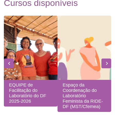
Cursos disponíveis
EQUIPE de
Espaço da
Facilitação do
Coordenação do
Laboratório do DF
Laboratório
2025-2026
Feminista da RIDE-
DF (MST/Cfemea)